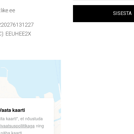
like.ee
10220276131227
C): EEUHEE2X
Vaata kaarti
ita kaarti", et nõustuda
ivaatsuspoliitikaga
ning
näha kaarti.