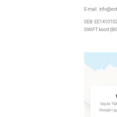
E-mail: info@est
SEB: EE1410
SWIFT kood (BI
Vajuta "Nä
Google'i
pr