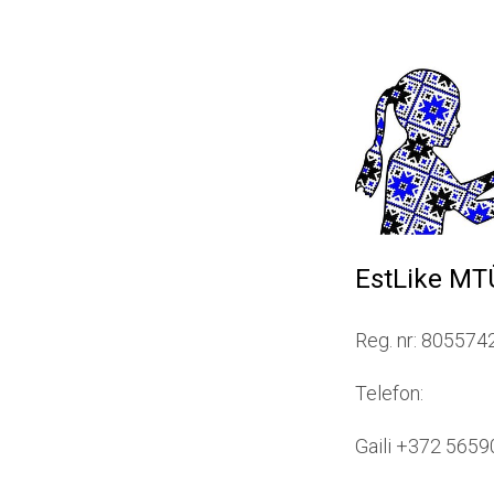
EstLike MT
Reg. nr: 805574
Telefon:
Gaili +