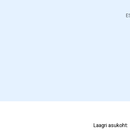
E
Laagri asukoht: