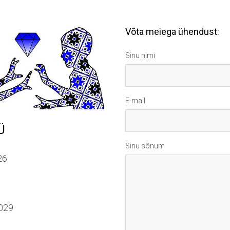
Võta meiega ühendust:
Sinu nimi
E-mail
Ü
Sinu sõnum
26
372 5659029