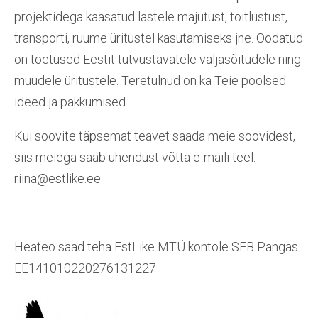
projektidega kaasatud lastele majutust, toitlustust,
transporti, ruume üritustel kasutamiseks jne. Oodatud
on toetused Eestit tutvustavatele väljasõitudele ning
muudele üritustele. Teretulnud on ka Teie poolsed
ideed ja pakkumised.
Kui soovite täpsemat teavet saada meie soovidest,
siis meiega saab ühendust võtta e-maili teel:
riina@estlike.ee
Heateo saad teha EstLike MTÜ kontole SEB Pangas
EE141010220276131227