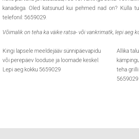
kanadega. Oled katsunud kui pehmed nad on? Külla tule
telefonil: 5659029.
Võimalik on teha ka väike ratsa- või vankrimatk, lepi aeg
Kingi lapsele meeldejääv sünnipäevapidu
Allika ta
või perepäev looduse ja loomade keskel.
kämpingum
Lepi aeg kokku 5659029
teha grill
5659029