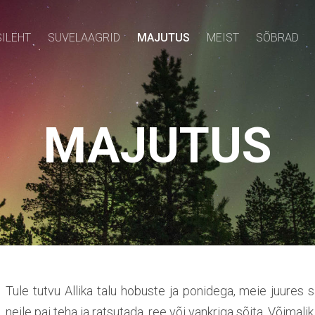
SILEHT
SUVELAAGRID
MAJUTUS
MEIST
SÕBRAD
MAJUTUS
Tule tutvu Allika talu hobuste ja ponidega, meie juures 
neile pai teha ja ratsutada, ree või vankriga sõita. Võimali