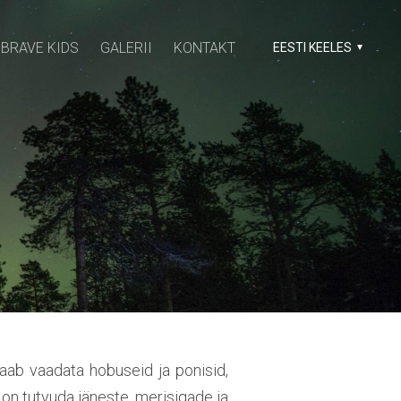
BRAVE KIDS
GALERII
KONTAKT
EESTI KEELES
saab vaadata hobuseid ja ponisid,
k on tutvuda jäneste, merisigade ja