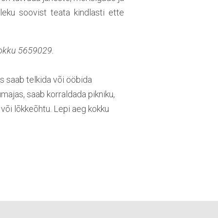
ku soovist teata kindlasti ette
 kokku 5659029.
lus saab telkida või ööbida
ajas, saab korraldada pikniku,
i või lõkkeõhtu. Lepi aeg kokku